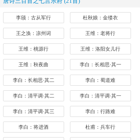
唐诗三百首之七言乐府 (21首)
李颀：古从军行
杜秋娘：金缕衣
王之涣：凉州词
王维：老将行
王维：桃源行
王维：洛阳女儿行
王维：秋夜曲
李白：长相思·其一
李白：长相思·其二
李白：蜀道难
李白：清平调·其二
李白：清平调·其一
李白：清平调·其三
李白：行路难
李白：将进酒
杜甫：兵车行