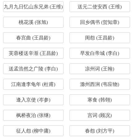
九月九日忆山东兄弟 (王维)
送元二使安西 (王维)
桃花溪 (张旭)
回乡偶书 (贺知章)
春宫曲 (王昌龄)
闺怨 (王昌龄)
芙蓉楼送辛渐 (王昌龄)
早发白帝城 (李白)
送孟浩然之广陵 (李白)
凉州词 (王翰)
江南逢李龟年 (杜甫)
滁州西涧 (韦应物)
逢入京使 (岑参)
寒食 (韩翎)
枫桥夜泊 (张继)
宫词 (顾况)
征人怨 (柳中庸)
春怨 (刘方平)