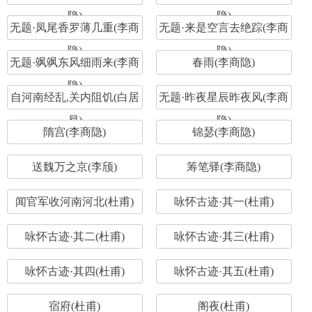
隐)
隐)
无题·凤尾香罗薄几重(李商
无题·来是空言去绝踪(李商
隐)
隐)
无题·飒飒东风细雨来(李商
春雨(李商隐)
隐)
自河南经乱,关内阻饥(白居
无题·昨夜星辰昨夜风(李商
易)
隐)
隋宫(李商隐)
锦瑟(李商隐)
送魏万之京(李颀)
筹笔驿(李商隐)
闻官军收河南河北(杜甫)
咏怀古迹·其一(杜甫)
咏怀古迹·其二(杜甫)
咏怀古迹·其三(杜甫)
咏怀古迹·其四(杜甫)
咏怀古迹·其五(杜甫)
宿府(杜甫)
阁夜(杜甫)