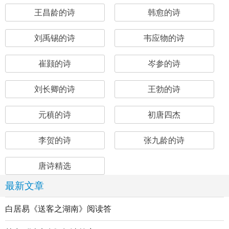
王昌龄的诗
韩愈的诗
刘禹锡的诗
韦应物的诗
崔颢的诗
岑参的诗
刘长卿的诗
王勃的诗
元稹的诗
初唐四杰
李贺的诗
张九龄的诗
唐诗精选
最新文章
白居易《送客之湖南》阅读答