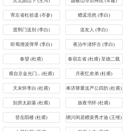
次北固山下 (王湾)
题破山寺后禅院 (常建)
寄左省杜拾遗 (岑参)
赠孟浩然 (李白)
渡荆门送别 (李白)
送友人 (李白)
听蜀僧浚弹琴 (李白)
夜泊牛渚怀古 (李白)
春望 (杜甫)
春宿左省 (杜甫) 至德二载
甫自京金光门... (杜甫)
月夜忆舍弟 (杜甫)
天末怀李白 (杜甫)
奉济驿重送严公四韵 (杜甫)
别房太尉墓 (杜甫)
旅夜书怀 (杜甫)
登岳阳楼 (杜甫)
辋川闲居赠裴秀才迪 (王维)