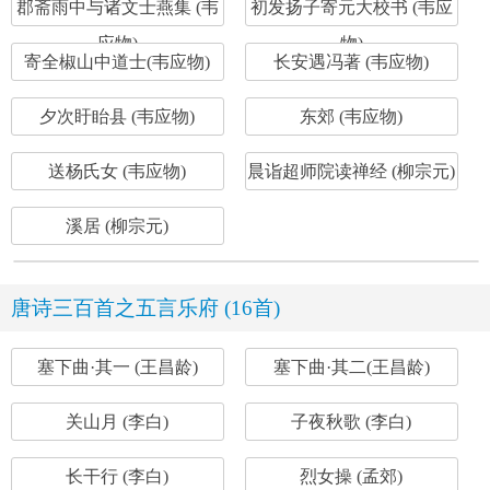
郡斋雨中与诸文士燕集 (韦
初发扬子寄元大校书 (韦应
应物)
物)
寄全椒山中道士(韦应物)
长安遇冯著 (韦应物)
夕次盱眙县 (韦应物)
东郊 (韦应物)
送杨氏女 (韦应物)
晨诣超师院读禅经 (柳宗元)
溪居 (柳宗元)
唐诗三百首之五言乐府 (16首)
塞下曲·其一 (王昌龄)
塞下曲·其二(王昌龄)
关山月 (李白)
子夜秋歌 (李白)
长干行 (李白)
烈女操 (孟郊)