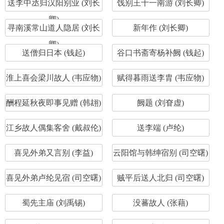
送李中丞归汉阳别业 (刘长
饯别王十一南游 (刘长卿)
卿)
寻南溪常山道人隐居 (刘长
新年作 (刘长卿)
卿)
送僧归日本 (钱起)
谷口书斋寄杨补阙 (钱起)
淮上喜会梁川故人 (韦应物)
赋得暮雨送李胄 (韦应物)
酬程延秋夜即事见赠 (韩翃)
阙题 (刘眘虚)
江乡故人偶集客舍 (戴叔伦)
送李端 (卢纶)
喜见外弟又言别 (李益)
云阳馆与韩绅宿别 (司空曙)
喜见外弟卢纶见宿 (司空曙)
贼平后送人北归 (司空曙)
蜀先主庙 (刘禹锡)
没蕃故人 (张藉)