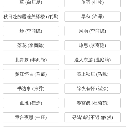
草 (白居易)
旅宿 (杜牧)
秋日赴阙题潼关驿楼 (许浑)
早秋 (许浑)
蝉 (李商隐)
风雨 (李商隐)
落花 (李商隐)
凉思 (李商隐)
北青萝 (李商隐)
送人东游 (温庭筠)
楚江怀古 (马戴)
灞上秋居 (马戴)
书边事 (张乔)
除夜有怀 (崔涂)
孤雁 (崔涂)
春宫怨 (杜荀鹤)
章台夜思 (韦庄)
寻陆鸿渐不遇 (皎然)