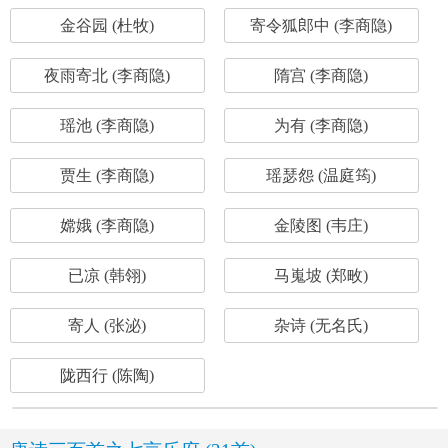
金谷园 (杜牧)
寄令狐郎中 (李商隐)
夜雨寄北 (李商隐)
隋宫 (李商隐)
瑶池 (李商隐)
为有 (李商隐)
贾生 (李商隐)
瑶瑟怨 (温庭筠)
嫦娥 (李商隐)
金陵图 (韦庄)
已凉 (韩翎)
马嵬坡 (郑畋)
寄人 (张泌)
杂诗 (无名氏)
陇西行 (陈陶)