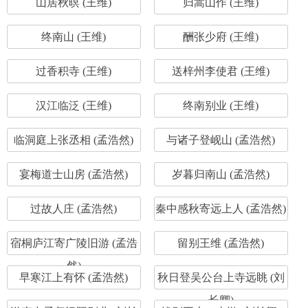
山居秋暝 (王维)
归嵩山作 (王维)
终南山 (王维)
酬张少府 (王维)
过香积寺 (王维)
送梓州李使君 (王维)
汉江临泛 (王维)
终南别业 (王维)
临洞庭上张丞相 (孟浩然)
与诸子登岘山 (孟浩然)
宴梅道士山房 (孟浩然)
岁暮归南山 (孟浩然)
过故人庄 (孟浩然)
秦中感秋寄远上人 (孟浩然)
宿桐庐江寄广陵旧游 (孟浩
留别王维 (孟浩然)
然)
早寒江上有怀 (孟浩然)
秋日登吴公台上寺远眺 (刘
长卿)