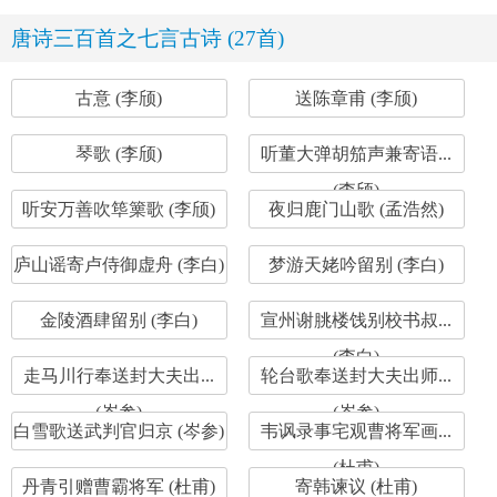
唐诗三百首之七言古诗 (27首)
古意 (李颀)
送陈章甫 (李颀)
琴歌 (李颀)
听董大弹胡笳声兼寄语...
(李颀)
听安万善吹筚篥歌 (李颀)
夜归鹿门山歌 (孟浩然)
庐山谣寄卢侍御虚舟 (李白)
梦游天姥吟留别 (李白)
金陵酒肆留别 (李白)
宣州谢朓楼饯别校书叔...
(李白)
走马川行奉送封大夫出...
轮台歌奉送封大夫出师...
(岑参)
(岑参)
白雪歌送武判官归京 (岑参)
韦讽录事宅观曹将军画...
(杜甫)
丹青引赠曹霸将军 (杜甫)
寄韩谏议 (杜甫)