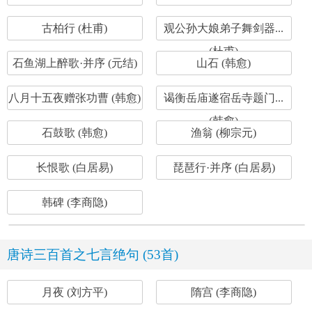
古柏行 (杜甫)
观公孙大娘弟子舞剑器...
(杜甫)
石鱼湖上醉歌·并序 (元结)
山石 (韩愈)
八月十五夜赠张功曹 (韩愈)
谒衡岳庙遂宿岳寺题门...
(韩愈)
石鼓歌 (韩愈)
渔翁 (柳宗元)
长恨歌 (白居易)
琵琶行·并序 (白居易)
韩碑 (李商隐)
唐诗三百首之七言绝句 (53首)
月夜 (刘方平)
隋宫 (李商隐)