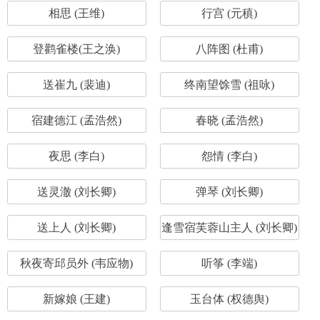
相思 (王维)
行宫 (元稹)
登鹳雀楼(王之涣)
八阵图 (杜甫)
送崔九 (裴迪)
终南望馀雪 (祖咏)
宿建德江 (孟浩然)
春晓 (孟浩然)
夜思 (李白)
怨情 (李白)
送灵澈 (刘长卿)
弹琴 (刘长卿)
送上人 (刘长卿)
逢雪宿芙蓉山主人 (刘长卿)
秋夜寄邱员外 (韦应物)
听筝 (李端)
新嫁娘 (王建)
玉台体 (权德舆)