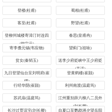
登楼(杜甫)
蜀相(杜甫)
客至(杜甫)
野望(杜甫)
登柳州城楼寄漳汀封连四
春思(皇甫冉)
(柳宗元)
寄李儋元锡(韦应物)
望蓟门(祖咏)
贫女(秦韬玉)
送李少府贬峡中王少府贬
(高适)
九日登望仙台呈刘明府(崔
登黄鹤楼(崔颢)
曙)
行经华阴(崔颢)
利州南渡(温庭筠)
苏武庙(温庭筠)
江州重别薛六柳八二员外
(刘长卿)
长沙过贾谊宅(刘长卿)
自夏口至鹦鹉洲夕望岳阳