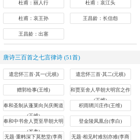
杜甫：丽人行
杜甫：哀江头
杜甫：哀王孙
王昌龄：长信怨
王昌龄：出塞
唐诗三百首之七言律诗 (51首)
遣悲怀三首·其一(元稹)
遣悲怀三首·其二(元稹)
赠郭给事(王维)
和贾至舍人早朝大明宫之作
(王维)
奉和圣制从蓬莱向兴庆阁道
积雨辋川庄作(王维)
(王维)
奉和中书舍人贾至早朝大明
登金陵凤凰台(李白)
(岑参)
无题·重帏深下莫愁堂(李商
无题·相见时难别亦难(李商