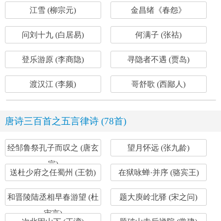
江雪 (柳宗元)
金昌绪《春怨》
问刘十九 (白居易)
何满子 (张祜)
登乐游原 (李商隐)
寻隐者不遇 (贾岛)
渡汉江 (李频)
哥舒歌 (西鄙人)
唐诗三百首之五言律诗 (78首)
经邹鲁祭孔子而叹之 (唐玄
望月怀远 (张九龄)
宗)
送杜少府之任蜀州 (王勃)
在狱咏蝉·并序 (骆宾王)
和晋陵陆丞相早春游望 (杜
题大庾岭北驿 (宋之问)
审言)