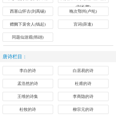
(刘长卿)
西塞山怀古(刘禹锡)
晚次鄂州(卢纶)
赠阙下裴舍人(钱起)
宫词(薛逢)
同题仙游观(韩翃)
唐诗栏目：
李白的诗
白居易的诗
孟浩然的诗
杜甫的诗
王维的诗集
李商隐的诗
杜牧的诗
柳宗元的诗