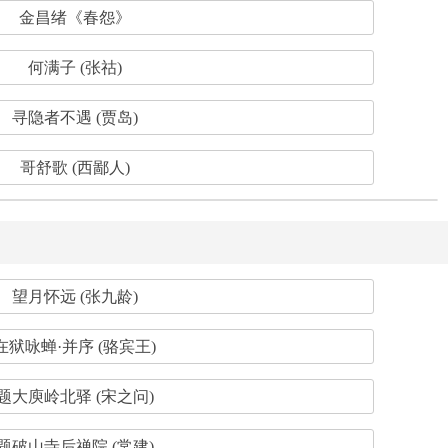
金昌绪《春怨》
何满子 (张祜)
寻隐者不遇 (贾岛)
哥舒歌 (西鄙人)
望月怀远 (张九龄)
在狱咏蝉·并序 (骆宾王)
题大庾岭北驿 (宋之问)
题破山寺后禅院 (常建)