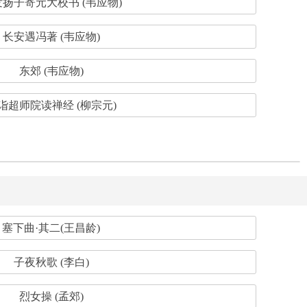
扬子寄元大校书 (韦应物)
长安遇冯著 (韦应物)
东郊 (韦应物)
诣超师院读禅经 (柳宗元)
塞下曲·其二(王昌龄)
子夜秋歌 (李白)
烈女操 (孟郊)