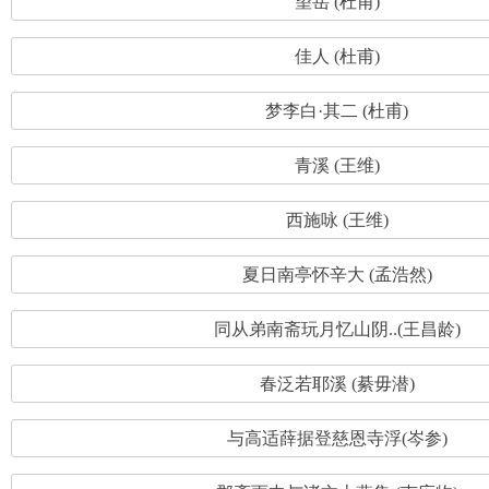
望岳 (杜甫)
佳人 (杜甫)
梦李白·其二 (杜甫)
青溪 (王维)
西施咏 (王维)
夏日南亭怀辛大 (孟浩然)
同从弟南斋玩月忆山阴..(王昌龄)
春泛若耶溪 (綦毋潜)
与高适薛据登慈恩寺浮(岑参)