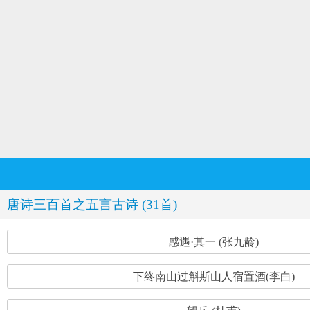
唐诗三百首之五言古诗 (31首)
感遇·其一 (张九龄)
下终南山过斛斯山人宿置酒(李白)