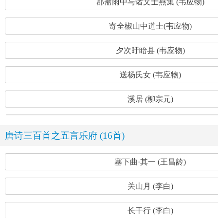
郡斋雨中与诸文士燕集 (韦应物)
寄全椒山中道士(韦应物)
夕次盱眙县 (韦应物)
送杨氏女 (韦应物)
溪居 (柳宗元)
唐诗三百首之五言乐府 (16首)
塞下曲·其一 (王昌龄)
关山月 (李白)
长干行 (李白)