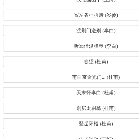
寄左省杜拾遗 (岑参)
渡荆门送别 (李白)
听蜀僧浚弹琴 (李白)
春望 (杜甫)
甫自京金光门... (杜甫)
天末怀李白 (杜甫)
别房太尉墓 (杜甫)
登岳阳楼 (杜甫)