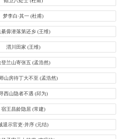
赠卫八处士 (杜甫)
梦李白·其一 (杜甫)
送綦毋潜落第还乡 (王维)
渭川田家 (王维)
秋登兰山寄张五 (孟浩然)
师山房待丁大不至 (孟浩然)
寻西山隐者不遇 (邱为)
宿王昌龄隐居 (常建)
贼退示官吏·并序 (元结)