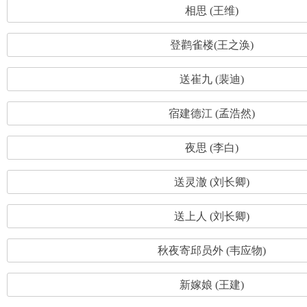
相思 (王维)
登鹳雀楼(王之涣)
送崔九 (裴迪)
宿建德江 (孟浩然)
夜思 (李白)
送灵澈 (刘长卿)
送上人 (刘长卿)
秋夜寄邱员外 (韦应物)
新嫁娘 (王建)