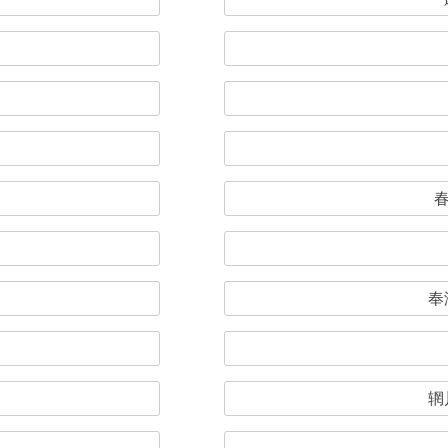
春
奉
辋