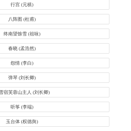
行宫 (元稹)
八阵图 (杜甫)
终南望馀雪 (祖咏)
春晓 (孟浩然)
怨情 (李白)
弹琴 (刘长卿)
雪宿芙蓉山主人 (刘长卿)
听筝 (李端)
玉台体 (权德舆)