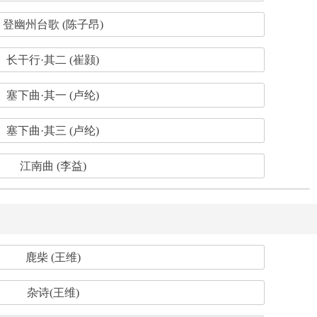
登幽州台歌 (陈子昂)
长干行·其二 (崔颢)
塞下曲·其一 (卢纶)
塞下曲·其三 (卢纶)
江南曲 (李益)
鹿柴 (王维)
杂诗(王维)