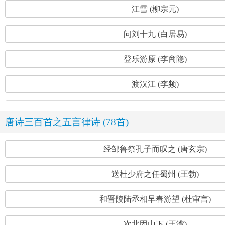
江雪 (柳宗元)
问刘十九 (白居易)
登乐游原 (李商隐)
渡汉江 (李频)
唐诗三百首之五言律诗 (78首)
经邹鲁祭孔子而叹之 (唐玄宗)
送杜少府之任蜀州 (王勃)
和晋陵陆丞相早春游望 (杜审言)
次北固山下 (王湾)