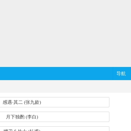
导航
感遇·其二 (张九龄)
月下独酌 (李白)