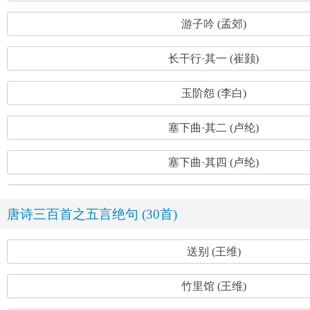
游子吟 (孟郊)
长干行·其一 (崔颢)
玉阶怨 (李白)
塞下曲·其二 (卢纶)
塞下曲·其四 (卢纶)
唐诗三百首之五言绝句 (30首)
送别 (王维)
竹里馆 (王维)